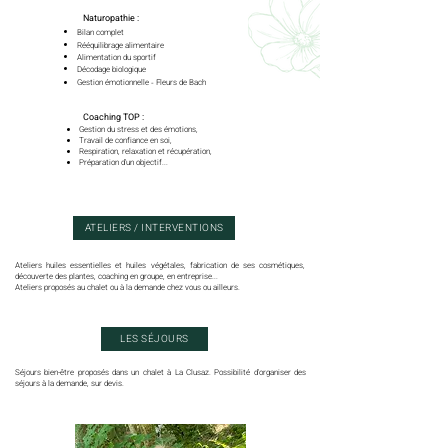
Naturopathie
:
Bilan complet
Rééquilibrage alimentaire
Alimentation du sportif
Décodage biologique
Gestion émotionnelle
leurs de Bach
- F
​
Coaching TOP
:
Gestion du stress et des émotions,
Travail de confiance en soi,
Respiration, relaxation et récupération,
Préparation d'un objectif...
ATELIERS / INTERVENTIONS
Ateliers huiles essentielles et huiles végétales, fabrication de ses cosmétiques,
découverte des plantes, coaching en groupe, en entreprise...
Ateliers proposés au chalet ou à la demande chez vous ou ailleurs.
LES SÉJOURS
Séjours bien-être proposés dans un chalet à La Clusaz. Possibilité d'organiser des
séjours à la demande, sur devis.