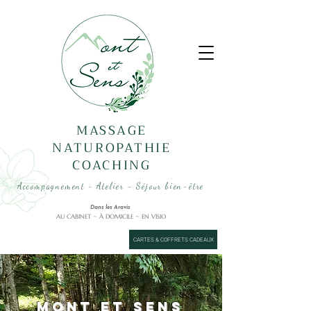
MASSAGE
NATUROPATHIE
COACHING
Accompagnement - Atelier - Séjour bien-être
Dans les Aravis
AU CABINET ~ À DOMICILE ~ EN VISIO
CARTES & COFFRETS CADEAUX
Mont et Sens