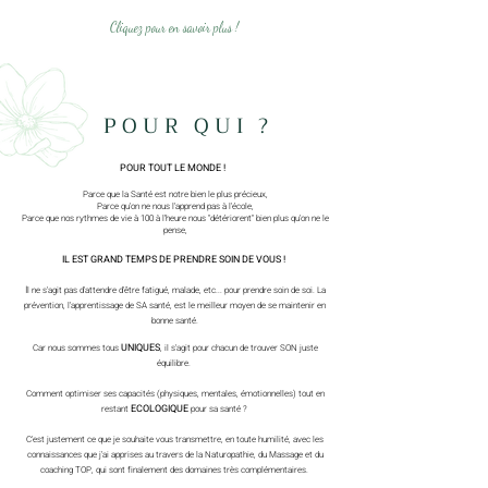
Cliquez pour en savoir plus !
POUR QUI ?
POUR TOUT LE MONDE !
Parce que la Santé est notre bien le plus précieux,
Parce qu'on ne nous l'apprend pas à l'école,
Parce que nos rythmes de vie à 100 à l'heure nous "détériorent" bien plus qu'on ne le
pense,
IL EST GRAND TEMPS DE PRENDRE SOIN DE VOUS !
I
l ne s'agit pas d'attendre d'être fatigué, malade, etc... pour prendre soin de soi. La
prévention, l'apprentissage de SA santé, est le meilleur moyen de se maintenir en
bonne santé.
UNIQUES
Car nous sommes tous
, il s'agit pour chacun de trouver SON juste
équilibre.
Comment optimiser ses capacités (physiques, mentales, émotionnelles) tout en
ECOLOGIQUE
restant
pour sa santé ?
C'est justement ce que je souhaite vous transmettre, en toute humilité, avec les
connaissances que j'ai apprises au travers de la Naturopathie, du Massage et du
coaching TOP, qui sont finalement des domaines très complémentaires.