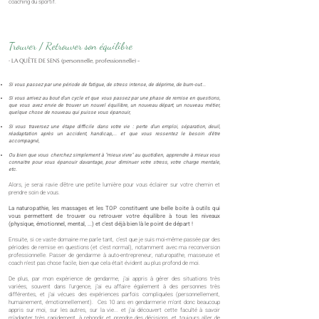
coaching du sportif.
Trouver / Retrouver son équilibre
-
LA QUÊTE DE SENS (personnelle, professionnelle) -
Si vous passez par une période de fatigue, de stress intense, de déprime, de burn-out...
Si vous arrivez au bout d'un cycle et que vous passez par une phase de remise en questions,
que vous avez envie de trouver un nouvel équilibre, un nouveau départ, un nouveau métier,
quelque chose de nouveau qui puisse vous épanouir,
Si vous traversez une étape difficile dans votre vie : perte d'un emploi, séparation, deuil,
réadaptation après un accident, handicap,... et que vous ressentez le besoin d'être
accompagné,
Ou bien que vous cherchez simplement à "mieux vivre" au quotidien, apprendre à mieux vous
connaitre pour vous épanouir davantage, pour diminuer votre stress, votre charge mentale,
etc.
Alors, je serai ravie d'être une petite lumière pour vous éclairer sur votre chemin et
prendre soin de vous.
La naturopathie, les massages et les TOP constituent une belle boite à outils qui
vous permettent de trouver ou retrouver votre équilibre à tous les niveaux
(physique, émotionnel, mental, ...) et c'est déjà bien là le point de départ !
Ensuite, si ce vaste domaine me parle tant, c'est que je suis moi-même passée par des
périodes de remise en questions (et c'est normal), notamment avec ma reconversion
professionnelle. Passer de gendarme à auto-entrepreneur, naturopathe, masseuse et
coach n'est pas chose facile, bien que cela était évident au plus profond de moi.
De plus, par mon expérience de gendarme, j'ai appris à gérer des situations très
variées, souvent dans l'urgence, j'ai eu affaire également à des personnes très
différentes, et j'ai vécues des expériences parfois compliquées (personnellement,
humainement, émotionnellement). Ces 10 ans en gendarmerie m'ont donc beaucoup
appris sur moi, sur les autres, sur la vie... et j'ai découvert cette faculté à savoir
m'adapter très rapidement, à rebondir et prendre des décisions, et toujours aller de