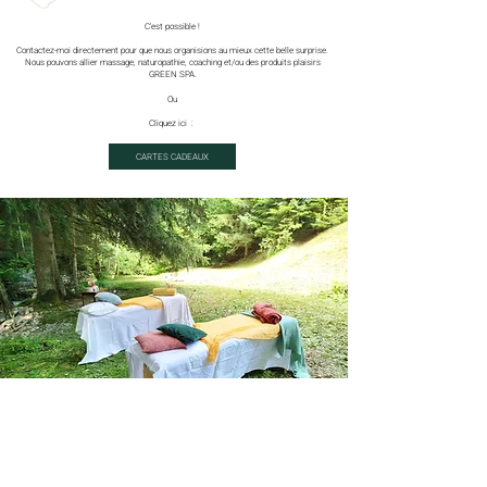
C'est possible !
Contactez-moi directement pour que nous organisions au mieux cette belle surprise.
Nous pouvons allier massage, naturopathie, coaching et/ou des produits plaisirs
GREEN SPA.
Ou
Cliquez ici :
CARTES CADEAUX
MES ARTICLES