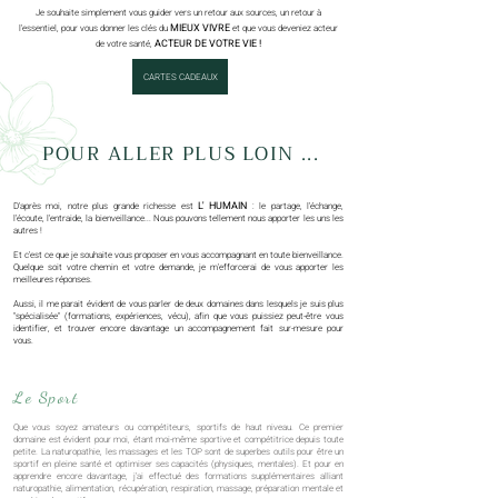
Je souhaite simplement vous guider vers un retour aux sources, un retour à
MIEUX VIVRE
l'essentiel, pour vous donner les clés du
et que vous deveniez acteur
ACTEUR DE VOTRE VIE !
de votre santé,
CARTES CADEAUX
POUR ALLER PLUS LOIN ...
L' HUMAIN
D'après moi, notre plus grande richesse est
: le partage, l'échange,
l'écoute, l'entraide, la bienveillance...
Nous pouvons tellement nous apporter les uns les
autres !
Et c'est ce que je souhaite vous proposer en vous accompagnant en toute bienveillance.
Quelque soit votre chemin et votre demande, je m'efforcerai de vous apporter les
meilleures réponses.
Aussi, il me parait évident de vous parler de deux domaines dans lesquels je suis plus
"spécialisée" (formations, expériences, vécu), afin que vous puissiez peut-être vous
identifier, et trouver encore davantage un accompagnement fait sur-mesure pour
vous.
Le Sport
Que vous soyez amateurs ou compétiteurs, sportifs de haut niveau. Ce premier
domaine est évident pour moi, étant moi-même sportive et compétitrice depuis toute
petite. La naturopathie, les massages et les TOP sont de superbes outils pour être un
sportif en pleine santé et optimiser ses capacités (physiques, mentales). Et pour en
apprendre encore davantage, j'ai effectué des formations supplémentaires alliant
naturopathie, alimentation, récupération, respiration, massage, préparation mentale et