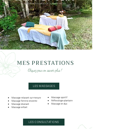
RETOUR AUX SOURCES, À LA QUÊTE DE SOI
MES PRESTATIONS
Cliquez pour en savoir plus !
Je me déplace au Grand Bornand pour un massage ou une séance de Naturopathie
LES MASSAGES
Massage sportif
Massage relaxant sur-mesure
Réflexologie plantaire
Massage femme enceinte
Massage en duo
Massage drainant
Massage enfant
LES CONSULTATIONS