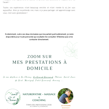
l'avant !
Toutes ces expériences m'ont beaucoup enrichie et m'ont menée là où j'en suis
aujourd'hui. Alors je ne prétends rien, mais si je peux partager cet apprentissage avec
vous, c'est avec grand plaisir !
Evidemment, outre ces deux domaines qui me parlent particulièrement, je reste
disponible pour toute personne
qui souhaite me consulter. N'hésitez pas à me
contacter directement.
ZOOM SUR
MES PRESTATIONS À
DOMICILE
Je me déplace à La Clusaz,
Le Grand Bornand
, Thônes, Saint Jean
de Sixt, Manigod, Petit Bornand, Annecy ...