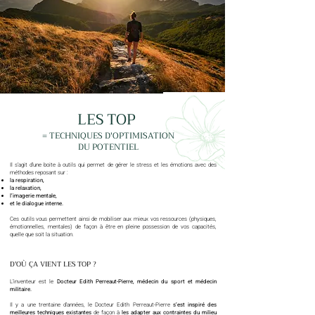
LES TOP
= TECHNIQUES D'OPTIMISATION
DU POTENTIEL
Il s’agit d’une boite à outils qui permet de gérer le stress et les émotions avec des
méthodes reposant sur :
la respiration,
la relaxation,
l’imagerie mentale,
et le dialogue interne.
Ces outils vous permettent ainsi de mobiliser aux mieux vos ressources (physiques,
émotionnelles, mentales) de façon à être en pleine possession de vos capacités,
quelle que soit la situation.
D'OÙ ÇA VIENT LES TOP ?
L’inventeur est le
Docteur Edith Perreaut-Pierre, médecin du sport et médecin
militaire.
Il y a une trentaine d’années, le Docteur Edith Perreaut-Pierre
s’est inspiré des
meilleures techniques existantes
de façon à
les adapter aux contraintes du milieu