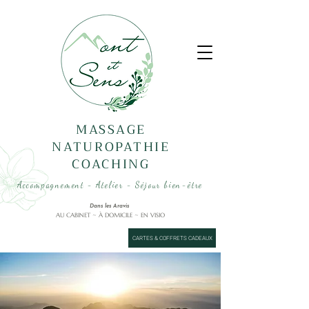
MASSAGE
NATUROPATHIE
COACHING
Accompagnement - Atelier - Séjour bien-être
Dans les Aravis
AU CABINET ~ À DOMICILE ~ EN VISIO
CARTES & COFFRETS CADEAUX