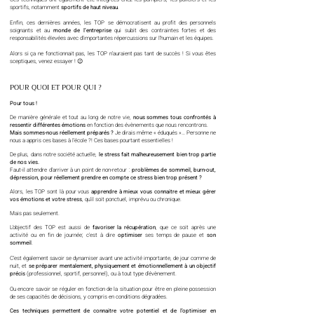
sportifs, notamment
sportifs de haut niveau
.
Enfin, ces dernières années, les TOP se démocratisent au profit des personnels
soignants et au
monde de l’entreprise
qui subit des contraintes fortes et des
responsabilités élevées avec d’importantes répercussions sur l’humain et les équipes.
Alors si ça ne fonctionnait pas, les TOP n’auraient pas tant de succès ! Si vous êtes
sceptiques, venez essayer ! 😉
POUR QUOI ET POUR QUI ?
Pour tous !
De manière générale et tout au long de notre vie,
nous sommes tous confrontés à
ressentir différentes émotions
en fonction des évènements que nous rencontrons.
Mais sommes-nous réellement préparés ?
Je dirais même « éduqués »… Personne ne
nous a appris ces bases à l’école ?! Ces bases pourtant essentielles !
De plus, dans notre société actuelle,
le stress fait malheureusement bien trop partie
de nos vies.
Faut-il attendre d’arriver à un point de non-retour :
problèmes de sommeil, burn-out,
dépression, pour réellement prendre en compte ce stress bien trop présent ?
Alors, les TOP sont là pour vous
apprendre à mieux vous connaitre et mieux gérer
vos émotions et votre stress
, qu'il soit ponctuel, imprévu ou chronique.
Mais pas seulement.
L’objectif des TOP est aussi de
favoriser la récupération
, que ce soit après une
activité ou en fin de journée; c'est à dire
optimiser
ses temps de pause et
son
sommeil
.
C’est également savoir se dynamiser avant une activité importante, de jour comme de
nuit, et
se préparer mentalement, physiquement et émotionnellement à un objectif
précis
(professionnel, sportif, personnel), ou à tout type d'évènement.
Ou encore savoir se réguler en fonction de la situation pour être en pleine possession
de ses capacités de décisions, y compris en conditions dégradées.
Ces techniques permettent de connaitre votre potentiel et de l’optimiser en