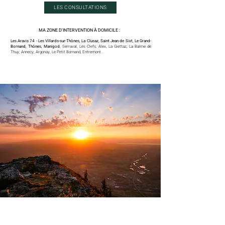
LES CONSULTATIONS
MA ZONE D'INTERVENTION À DOMICILE :
k
Les Aravis 74 - Les Villards-sur-Thônes, La Clusaz, Saint Jean de Sixt, Le Grand-
Bornand, Thônes, Manigod
, Serraval, Les Clefs, Alex, La Giettaz, La Balme de
Thuy, Annecy, Argonay, Le Petit Bornand, Entremont...
h
A
B
C
D
E
H