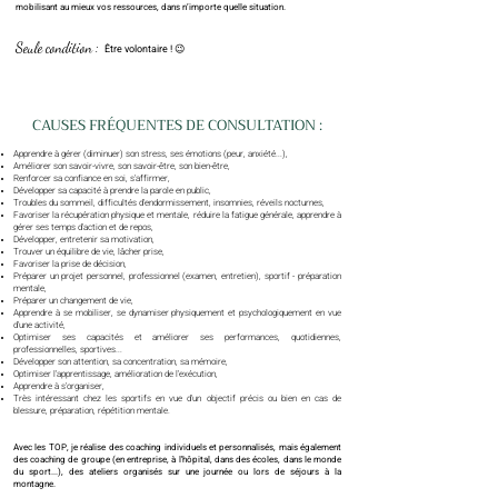
mobilisant au mieux vos ressources, dans n’importe quelle situation.
Seule condition :
Être volontaire !
😉
CAUSES FRÉQUENTES DE CONSULTATION :
Apprendre à gérer (diminuer) son stress, ses émotions (peur, anxiété...),
Améliorer son savoir-vivre, son savoir-être, son bien-être,
Renforcer sa confiance en soi, s'affirmer,
Développer sa capacité à prendre la parole en public,
Troubles du sommeil, difficultés d'endormissement, insomnies, réveils nocturnes, ​
Favoriser la récupération physique et mentale, réduire la fatigue générale, apprendre à
gérer ses temps d'action et de repos,
Développer, entretenir sa motivation,
Trouver un équilibre de vie, lâcher prise,
Favoriser la prise de décision,
Préparer un projet personnel, professionnel (examen, entretien), sportif - préparation
mentale,
Préparer un changement de vie,
Apprendre à se mobiliser, se dynamiser physiquement et psychologiquement en vue
d'une activité,
Optimiser ses capacités et améliorer ses performances, quotidiennes,
professionnelles, sportives...
Développer son attention, sa concentration, sa mémoire,
Optimiser l'apprentissage, amélioration de l'exécution,
Apprendre à s'organiser,
Très intéressant chez les sportifs en vue d'un objectif précis ou bien en cas de
blessure, préparation, répétition mentale.
Avec les TOP, je réalise des coaching individuels et personnalisés, mais également
des coaching de groupe (en entreprise, à l'
hôpital
, dans des écoles, dans le monde
du sport...), des ateliers organisés sur une journée ou lors de séjours à la
montagne.