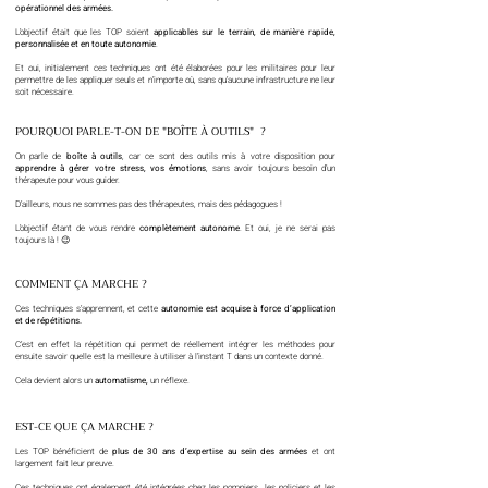
opérationnel des armées.
L’objectif était que les TOP soient
applicables sur le terrain, de manière rapide,
personnalisée et en toute autonomie
.
Et oui, initialement ces techniques ont été élaborées pour les militaires pour leur
permettre de les appliquer seuls et n’importe où, sans qu’aucune infrastructure ne leur
soit nécessaire.
POURQUOI PARLE-T-ON DE "BOÎTE À OUTILS"
?
On parle de
boîte à outils
, car ce sont des outils mis à votre disposition pour
apprendre à gérer votre stress, vos émotions
, sans avoir toujours besoin d’un
thérapeute pour vous guider.
D’ailleurs, nous ne sommes pas des thérapeutes, mais des pédagogues !
L’objectif étant de vous rendre
complètement autonome
. Et oui, je ne serai pas
toujours là ! 😉
COMMENT ÇA MARCHE ?
Ces techniques s’apprennent, et cette
autonomie est acquise à force d’application
et de répétitions.
C’est en effet la répétition qui permet de réellement intégrer les méthodes pour
ensuite savoir quelle est la meilleure à utiliser à l’instant T dans un contexte donné.
Cela devient alors un
automatisme,
un réflexe.
EST-CE QUE ÇA MARCHE ?
Les TOP bénéficient de
plus de 30 ans d’expertise au sein des armées
et ont
largement fait leur preuve.
Ces techniques ont également été intégrées chez les pompiers, les policiers et les