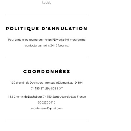
kobido
Politique d'annulation
Pour annuler ou reprogrammer un RDV déjà fixé, merci de me
contacter au moins 24h à l'avance.
Coordonnées
132 chemin de Dachsberg, immeuble Diamant, apt D 304,
74450 ST JEAN DE SIXT
132 Chemin de Dachsberg, 74450 Saint-Jean-de-Sixt, France
0662366410
montetsens@gmail.com