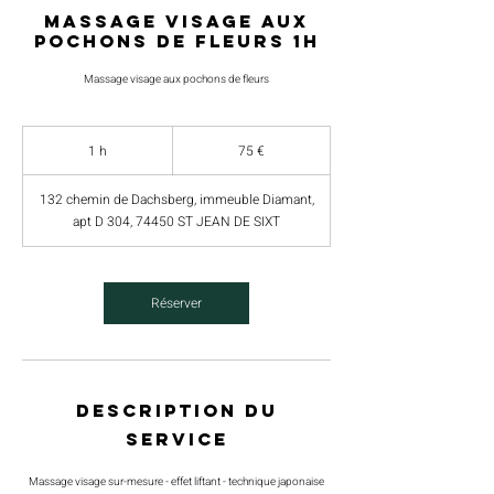
Massage visage aux
pochons de fleurs 1h
Massage visage aux pochons de fleurs
75
euros
1 h
1
75 €
132 chemin de Dachsberg, immeuble Diamant,
apt D 304, 74450 ST JEAN DE SIXT
Réserver
Description du
service
Massage visage sur-mesure - effet liftant - technique japonaise