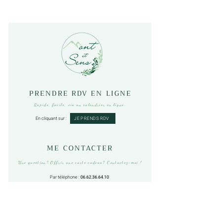
PRENDRE RDV EN LIGNE
Rapide, facile, via un calendrier en ligne.
JE PRENDS RDV
En cliquant sur :
ME CONTACTER
Une question? Offrir une carte cadeau? Contactez-moi !
Par téléphone :
06.62.36.64.10
Par mail :
montetsens@gmail.com
O
u via ce formulaire suivant :