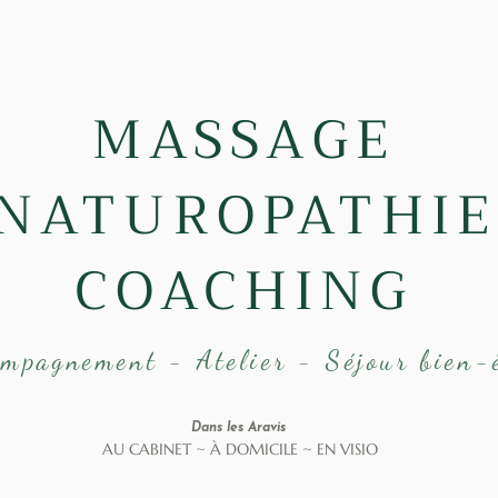
MASSAGE
NATUROPATHIE
COACHING
mpagnement - Atelier - Séjour bien-
Dans les Aravis
AU CABINET ~ À DOMICILE ~ EN VISIO