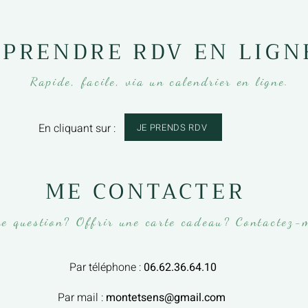
PRENDRE RDV EN LIGN
Rapide, facile, via un calendrier en ligne.
En cliquant sur :
JE PRENDS RDV
ME CONTACTER
e question? Offrir une carte cadeau? Contactez-
Par téléphone :
06.62.36.64.10
Par mail :
montetsens@gmail.com