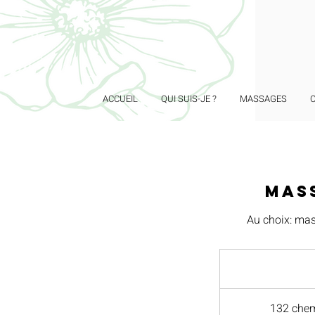
ACCUEIL
QUI SUIS-JE ?
MASSAGES
Mass
Au choix: mass
132 chem