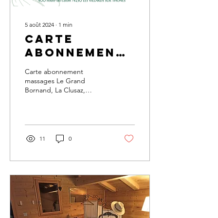
5 août 2024
∙
1
min
Carte
abonnement
massages
Carte abonnement
massages Le Grand
Bornand, La Clusaz,
Thones, St Jean de Sixt ...
11
0