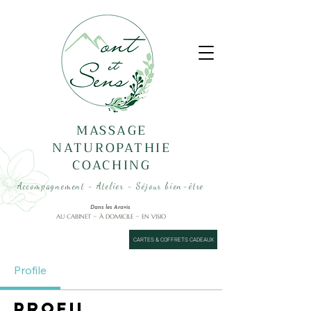
MASSAGE
NATUROPATHIE
COACHING
Accompagnement - Atelier - Séjour bien-être
Dans les Aravis
AU CABINET ~ À DOMICILE ~ EN VISIO
CARTES & COFFRETS CADEAUX
Profile
Profil