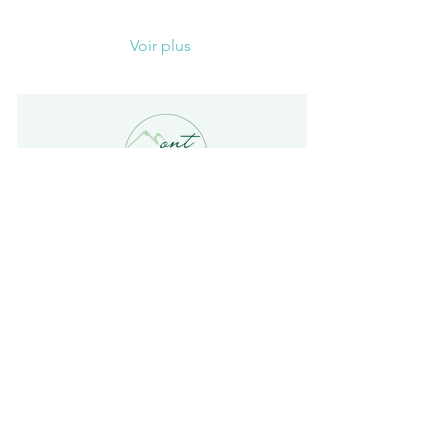
Voir plus
PRENDRE RDV EN LIGNE
Rapide, facile, via un calendrier en ligne.
JE PRENDS RDV
En cliquant sur :
ME CONTACTER
Une question? Offrir une carte cadeau? Contactez-moi !
Par téléphone :
06.62.36.64.10
Par mail :
montetsens@gmail.com