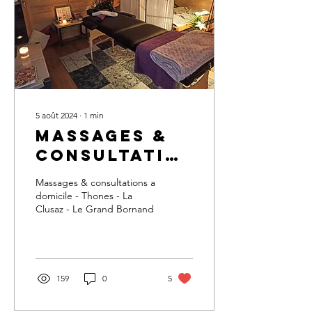
5 août 2024
∙
1
min
Massages &
consultations
a domicile
Massages & consultations a
domicile - Thones - La
Clusaz - Le Grand Bornand
159
0
5