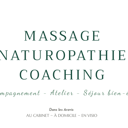
MASSAGE
NATUROPATHIE
COACHING
mpagnement - Atelier - Séjour bien-
Dans les Aravis
AU CABINET ~ À DOMICILE ~ EN VISIO