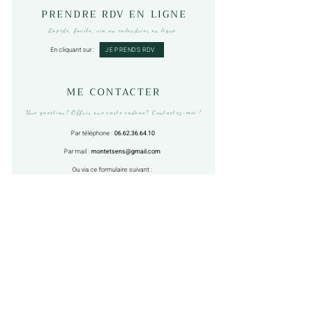
PRENDRE RDV EN LIGNE
Rapide, facile, via un calendrier en ligne.
JE PRENDS RDV
En cliquant sur :
ME CONTACTER
Une question? Offrir une carte cadeau? Contactez-moi !
Par téléphone :
06.62.36.64.10
Par mail :
montetsens@gmail.com
O
u via ce formulaire suivant :
FORMULAIRE DE CONTACT