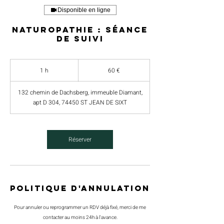
Disponible en ligne
Naturopathie : séance
de suivi
60
euros
1 h
1
60 €
132 chemin de Dachsberg, immeuble Diamant,
apt D 304, 74450 ST JEAN DE SIXT
Réserver
Politique d'annulation
Pour annuler ou reprogrammer un RDV déjà fixé, merci de me
contacter au moins 24h à l'avance.